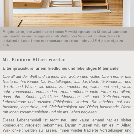
Es geht darum, dem wunderbaren inneren Entwicklungsplan des Kindes wie auch den
wachsenden eigenen Kompetenzen als Mutter oder Vater und vor allem dem sich
entfaltenden Leben immer mehr vertrauen zu lernen, mehr zu SEIN und weniger zu
TUN.
Mit Kindern Eltern werden
Elternpraxiskurs für ein friedliches und lebendiges Miteinander
Überall auf der Welt und zu jeder Zeit wollten und wollen Eltern immer das
Beste für ihre Kinder. Die Vorstellungen, was das Beste für Kinder ist, und
die Art und Weise, wie dieses zu erreichen ist, waren und sind jeweils
sehr voneinander verschieden. Heute möchten viele Eltern vor allem,
dass ihre Kinder glückliche Menschen mit viel Selbstvertrauen,
Lebensfreude und sozialen Fähigkeiten werden. Sie möchten auf eine
friedliche, angstfreie, auf Gleichwürdigkeit und Dialog basierende Weise
mit ihnen zusammenleben und sie ins Leben begleiten.
Dieses Lebensmodell ist recht neu, und kaum jemand hat es bisher
konsequent vorgelebt bekommen. Darum müssen wir, um es im Alltag
Wirklichkeit werden zu lassen, immer wieder tradierte Vorstellungen und