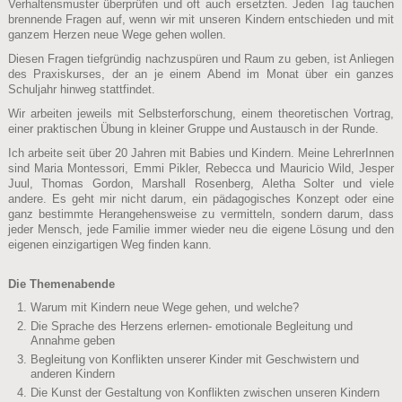
Verhaltensmuster überprüfen und oft auch ersetzten. Jeden Tag tauchen
brennende Fragen auf, wenn wir mit unseren Kindern entschieden und mit
ganzem Herzen neue Wege gehen wollen.
Diesen Fragen tiefgründig nachzuspüren und Raum zu geben, ist Anliegen
des Praxiskurses, der an je einem Abend im Monat über ein ganzes
Schuljahr hinweg stattfindet.
Wir arbeiten jeweils mit Selbsterforschung, einem theoretischen Vortrag,
einer praktischen Übung in kleiner Gruppe und Austausch in der Runde.
Ich arbeite seit über 20 Jahren mit Babies und Kindern. Meine LehrerInnen
sind Maria Montessori, Emmi Pikler, Rebecca und Mauricio Wild, Jesper
Juul, Thomas Gordon, Marshall Rosenberg, Aletha Solter und viele
andere. Es geht mir nicht darum, ein pädagogisches Konzept oder eine
ganz bestimmte Herangehensweise zu vermitteln, sondern darum, dass
jeder Mensch, jede Familie immer wieder neu die eigene Lösung und den
eigenen einzigartigen Weg finden kann.
Die Themenabende
Warum mit Kindern neue Wege gehen, und welche?
Die Sprache des Herzens erlernen- emotionale Begleitung und
Annahme geben
Begleitung von Konflikten unserer Kinder mit Geschwistern und
anderen Kindern
Die Kunst der Gestaltung von Konflikten zwischen unseren Kindern